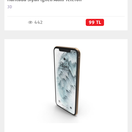
3D
442
99 TL
İNCELE