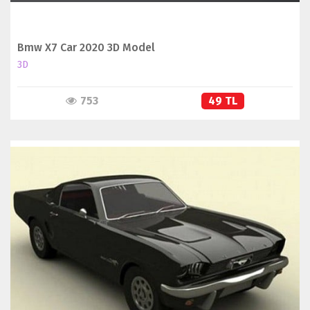
Bmw X7 Car 2020 3D Model
3D
753
49 TL
İNCELE