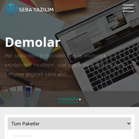
Demolar
Her sektörden, birbirinden özel ve ekonomik
ürünlerimizi inceleyin , size uygun olanı seçin bizimle
iletişime geçerek satın alın.
Anasayfa
●