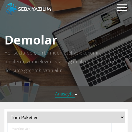
Demolar
Her sektörden, birbirinden özel ve ekonomik
ürünlerimizi inceleyin , size uygun olanı seçin bizimle
iletişime geçerek satın alın.
Anasayfa
●