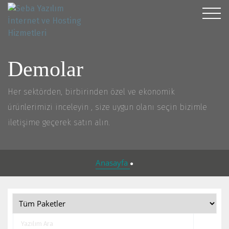
Demolar
Her sektörden, birbirinden özel ve ekonomik
ürünlerimizi inceleyin , size uygun olanı seçin bizimle
iletişime geçerek satın alın.
Anasayfa
●