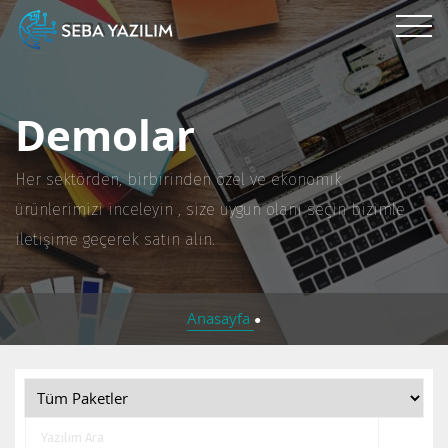
Demolar
Her sektörden, birbirinden özel ve ekonomik
ürünlerimizi inceleyin , size uygun olanı seçin bizimle
iletişime geçerek satın alın.
Anasayfa
●