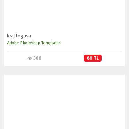
kral logosu
Adobe Photoshop Templates
366
80 TL
İNCELE