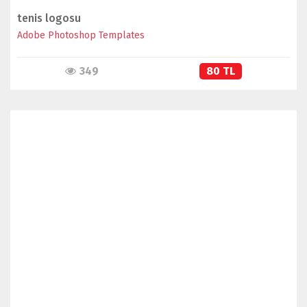
tenis logosu
Adobe Photoshop Templates
349
80 TL
İNCELE