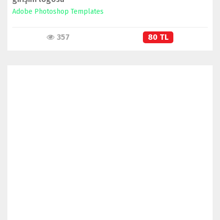
Adobe Photoshop Templates
357
80 TL
İNCELE