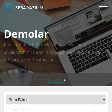
Demolar
Her sektörden, birbirinden özel ve ekonomik
ürünlerimizi inceleyin , size uygun olanı seçin bizimle
iletişime geçerek satın alın.
Anasayfa
●