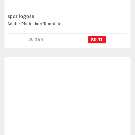
spor logosu
Adobe Photoshop Templates
345
80 TL
İNCELE