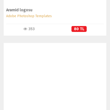
Aramid logosu
Adobe Photoshop Templates
353
80 TL
İNCELE