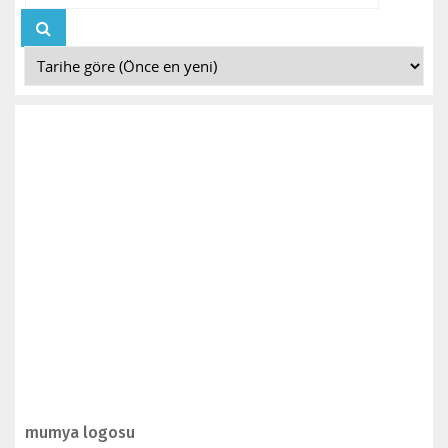
İNCELE
mumya logosu