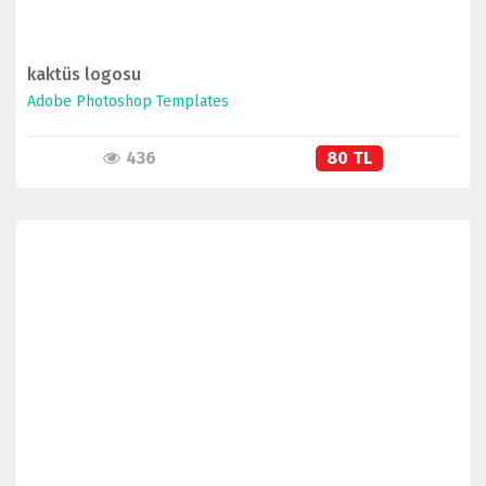
kaktüs logosu
Adobe Photoshop Templates
436
80 TL
İNCELE