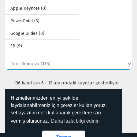
Apple Keynote (0)
PowerPoint (3)
Google Slides (0)
3D (9)
136 kayıttan 6 - 12 arasındaki kayıtlar gösteriliyor
Hizmetlerimizden en iyi şekilde
faydalanabilmeniz için çerezler kullanıyoruz.
6
3
4
5
7
8
9
sebayazilim.net'i kullanarak çerezlere izin
vermiş olursunuz.
Daha fazla bilgi edinin
Kabul Ettiğimiz Ödemeler
Tamam