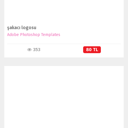
şakacı logosu
Adobe Photoshop Templates
353
80 TL
İNCELE