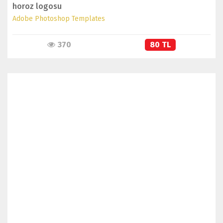
horoz logosu
Adobe Photoshop Templates
370
80 TL
İNCELE