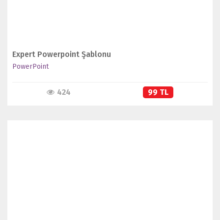
Expert Powerpoint Şablonu
PowerPoint
424
99 TL
İNCELE