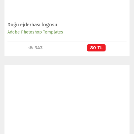
Doğu ejderhası logosu
Adobe Photoshop Templates
343
80 TL
İNCELE