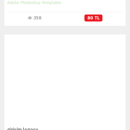
Adobe Photoshop Templates
358
80 TL
İNCELE
girişim logosu